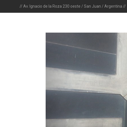
// Av. Ignacio de la Roza 230 oeste / San Juan / Argentina //