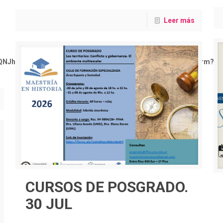
Leer más
l9xQNJhljc5sIIRDKjLyRaOyiOoVzwPpYYnXUMCUHMNo7w/viewform?
CURSOS DE POSGRADO.
30 JUL