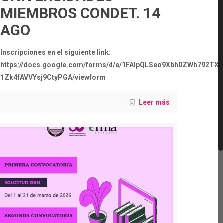
MIEMBROS CONDET. 14
AGO
Inscripciones en el siguiente link:
https://docs.google.com/forms/d/e/1FAIpQLSeo9Xbh0ZWh792TX
1Zk4fAVVYsj9CtyPGA/viewform
Leer más