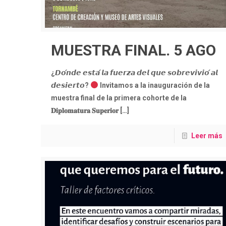
MUESTRA FINAL. 5 AGO
¿𝘿𝙤́𝙣𝙙𝙚 𝙚𝙨𝙩𝙖́ 𝙡𝙖 𝙛𝙪𝙚𝙧𝙯𝙖 𝙙𝙚𝙡 𝙦𝙪𝙚 𝙨𝙤𝙗𝙧𝙚𝙫𝙞𝙫𝙞𝙤́ 𝙖𝙡
𝙙𝙚𝙨𝙞𝙚𝙧𝙩𝙤?
Invitamos a la inauguración de la
muestra final de la primera cohorte de la
𝐃𝐢𝐩𝐥𝐨𝐦𝐚𝐭𝐮𝐫𝐚 𝐒𝐮𝐩𝐞𝐫𝐢𝐨𝐫
[…]
Leer más