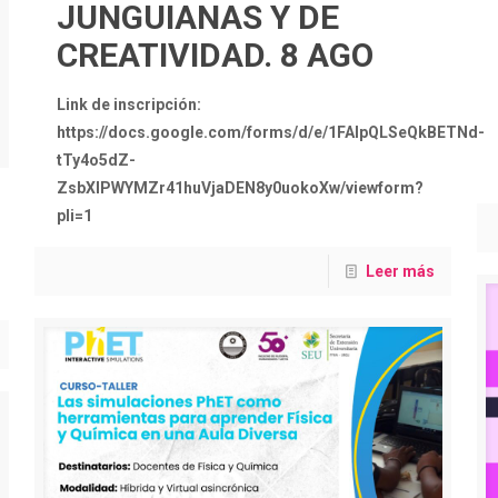
JUNGUIANAS Y DE
CREATIVIDAD. 8 AGO
Link de inscripción:
https://docs.google.com/forms/d/e/1FAIpQLSeQkBETNd-
tTy4o5dZ-
ZsbXlPWYMZr41huVjaDEN8y0uokoXw/viewform?
pli=1
Leer más