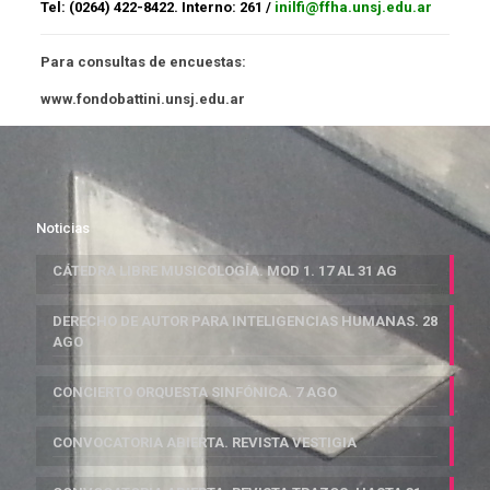
Tel: (0264) 422-8422. Interno: 261 /
inilfi@ffha.unsj.edu.ar
Para consultas de encuestas:
www.fondobattini.unsj.edu.ar
Noticias
CÁTEDRA LIBRE MUSICOLOGÍA. MOD 1. 17 AL 31 AG
DERECHO DE AUTOR PARA INTELIGENCIAS HUMANAS. 28
AGO
CONCIERTO ORQUESTA SINFÓNICA. 7 AGO
CONVOCATORIA ABIERTA. REVISTA VESTIGIA