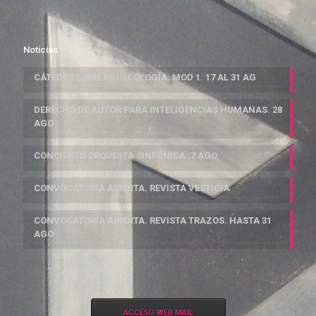
Noticias
CÁTEDRA LIBRE MUSICOLOGÍA. MOD 1. 17 AL 31 AG
DERECHO DE AUTOR PARA INTELIGENCIAS HUMANAS. 28
AGO
CONCIERTO ORQUESTA SINFÓNICA. 7 AGO
CONVOCATORIA ABIERTA. REVISTA VESTIGIA
CONVOCATORIA ABIERTA. REVISTA TRAZOS. HASTA 31
AGO
ACCESO WEB MAIL