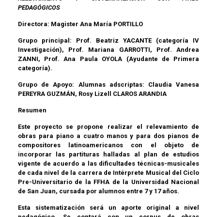
PEDAGÓGICOS
Directora:
Magister Ana María PORTILLO
Grupo principal:
Prof. Beatriz YACANTE
(categoría IV
Investigación),
Prof. Mariana GARROTTI, Prof. Andrea
ZANNI, Prof. Ana Paula OYOLA
(Ayudante de Primera
categoría).
Grupo de Apoyo:
Alumnas adscriptas:
Claudia Vanesa
PEREYRA GUZMÁN
,
Rosy Lizell CLAROS ARANDIA
Resumen
Este proyecto se propone realizar el relevamiento de
obras para piano a cuatro manos y para dos pianos de
compositores latinoamericanos con el objeto de
incorporar las partituras halladas al plan de estudios
vigente de acuerdo a las dificultades técnicas-musicales
de cada nivel de la carrera de Intérprete Musical del Ciclo
Pre-Universitario de la FFHA de la Universidad Nacional
de San Juan, cursada por alumnos entre 7 y 17 años.
Esta sistematización será un aporte original a nivel
pedagógico. Se contará con un corpus de obras