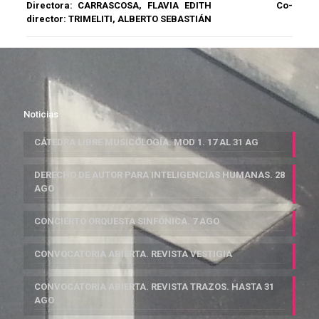
Directora:
CARRASCOSA, FLAVIA EDITH
Co-
director:
TRIMELITI, ALBERTO SEBASTIÁN
Noticias
CÁTEDRA LIBRE MUSICOLOGÍA. MOD 1. 17 AL 31 AG
DERECHO DE AUTOR PARA INTELIGENCIAS HUMANAS. 28
AGO
CONCIERTO ORQUESTA SINFÓNICA. 7 AGO
CONVOCATORIA ABIERTA. REVISTA VESTIGIA
CONVOCATORIA ABIERTA. REVISTA TRAZOS. HASTA 31
AGO