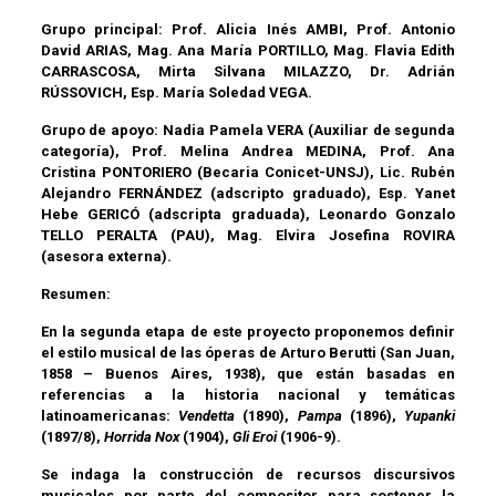
Grupo principal:
Prof. Alicia Inés AMBI, Prof. Antonio
David ARIAS, Mag. Ana María PORTILLO, Mag. Flavia Edith
CARRASCOSA, Mirta Silvana MILAZZO, Dr. Adrián
RÚSSOVICH, Esp. María Soledad VEGA.
Grupo de apoyo: Nadia Pamela VERA (Auxiliar de segunda
categoría), Prof. Melina Andrea MEDINA, Prof. Ana
Cristina PONTORIERO (Becaria Conicet-UNSJ), Lic. Rubén
Alejandro FERNÁNDEZ (adscripto graduado), Esp. Yanet
Hebe GERICÓ (adscripta graduada), Leonardo Gonzalo
TELLO PERALTA (PAU), Mag. Elvira Josefina ROVIRA
(asesora externa).
Resumen:
En la segunda etapa de este proyecto proponemos definir
el estilo musical de las óperas de Arturo Berutti (San Juan,
1858 – Buenos Aires, 1938), que están basadas en
referencias a la historia nacional y temáticas
latinoamericanas:
Vendetta
(1890),
Pampa
(1896),
Yupanki
(1897/8),
Horrida Nox
(1904),
Gli Eroi
(1906-9).
Se indaga la construcción de recursos discursivos
musicales por parte del compositor para sostener la