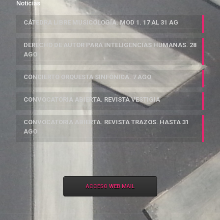
Noticias
CÁTEDRA LIBRE MUSICOLOGÍA. MOD 1. 17 AL 31 AG
DERECHO DE AUTOR PARA INTELIGENCIAS HUMANAS. 28
AGO
CONCIERTO ORQUESTA SINFÓNICA. 7 AGO
CONVOCATORIA ABIERTA. REVISTA VESTIGIA
CONVOCATORIA ABIERTA. REVISTA TRAZOS. HASTA 31
AGO
ACCESO WEB MAIL