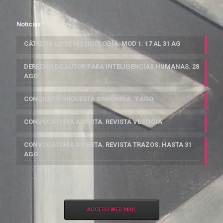
Noticias
CÁTEDRA LIBRE MUSICOLOGÍA. MOD 1. 17 AL 31 AG
DERECHO DE AUTOR PARA INTELIGENCIAS HUMANAS. 28
AGO
CONCIERTO ORQUESTA SINFÓNICA. 7 AGO
CONVOCATORIA ABIERTA. REVISTA VESTIGIA
CONVOCATORIA ABIERTA. REVISTA TRAZOS. HASTA 31
AGO
ACCESO WEB MAIL