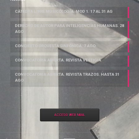
CÁTEDRA LIBRE MUSICOLOGÍA. MOD 1. 17 AL 31 AG
DERECHO DE AUTOR PARA INTELIGENCIAS HUMANAS. 28
AGO
CONCIERTO ORQUESTA SINFÓNICA. 7 AGO
CONVOCATORIA ABIERTA. REVISTA VESTIGIA
CONVOCATORIA ABIERTA. REVISTA TRAZOS. HASTA 31
AGO
ACCESO WEB MAIL