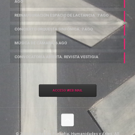
AGO
REINAUGURACIÓN ESPACIO DE LACTANCIA. 7 AGO
CONCIERTO ORQUESTA SINFÓNICA. 7 AGO
MÚSICA DE CÁMARA. 6 AGO
CONVOCATORIA ABIERTA. REVISTA VESTIGIA
ACCESO WEB MAIL
© 2026 Facultad de Filosofía, Humanidades y Artes. All