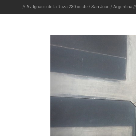
// Av. Ignacio de la Roza 230 oeste / San Juan / Argentina /