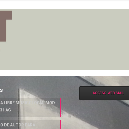
as
ACCESO WEB MAIL
A LIBRE MUSICOLOGÍA. MOD
 31 AG
O DE AUTOR PARA