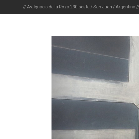
// Av. Ignacio de la Roza 230 oeste / San Juan / Argentina /