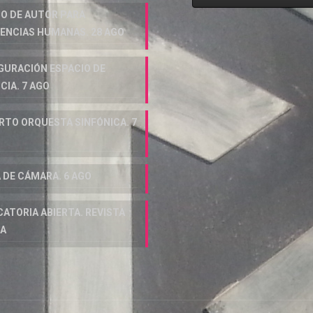
O DE AUTOR PARA
GENCIAS HUMANAS. 28 AGO
GURACIÓN ESPACIO DE
CIA. 7 AGO
RTO ORQUESTA SINFÓNICA. 7
 DE CÁMARA. 6 AGO
ATORIA ABIERTA. REVISTA
IA