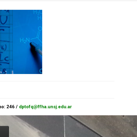
no: 246 /
dptofq@ffha.unsj.edu.ar