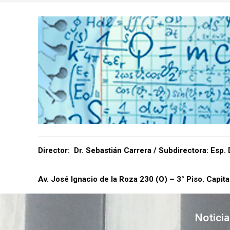
Director
: Dr. Sebastián Carrera / Subdirectora: Esp.
Av. José Ignacio de la Roza 230 (O) – 3° Piso. Capit
Notici