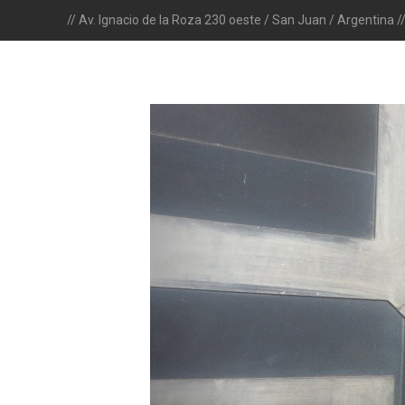
// Av. Ignacio de la Roza 230 oeste / San Juan / Argentina /