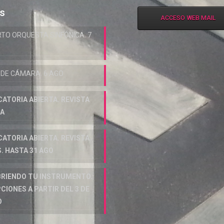
as
ACCESO WEB MAIL
TO ORQUESTA SINFÓNICA. 7
 DE CÁMARA. 6 AGO
ATORIA ABIERTA. REVISTA
IA
ATORIA ABIERTA. REVISTA
. HASTA 31 AGO
RIENDO TU INSTRUMENTO.
CIONES A PARTIR DEL 3 DE
O