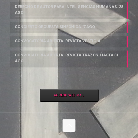
DERECHO DE AUTOR PARA INTELIGENCIAS HUMANAS. 28
AGO
CONCIERTO ORQUESTA SINFÓNICA. 7 AGO
CONVOCATORIA ABIERTA. REVISTA VESTIGIA
CONVOCATORIA ABIERTA. REVISTA TRAZOS. HASTA 31
AGO
ACCESO WEB MAIL