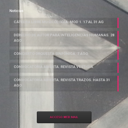
Noticias
CÁTEDRA LIBRE MUSICOLOGÍA. MOD 1. 17 AL 31 AG
DERECHO DE AUTOR PARA INTELIGENCIAS HUMANAS. 28
AGO
CONCIERTO ORQUESTA SINFÓNICA. 7 AGO
CONVOCATORIA ABIERTA. REVISTA VESTIGIA
CONVOCATORIA ABIERTA. REVISTA TRAZOS. HASTA 31
AGO
ACCESO WEB MAIL