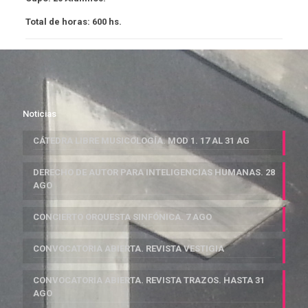
Total de horas:
600 hs.
Noticias
CÁTEDRA LIBRE MUSICOLOGÍA. MOD 1. 17 AL 31 AG
DERECHO DE AUTOR PARA INTELIGENCIAS HUMANAS. 28
AGO
CONCIERTO ORQUESTA SINFÓNICA. 7 AGO
CONVOCATORIA ABIERTA. REVISTA VESTIGIA
CONVOCATORIA ABIERTA. REVISTA TRAZOS. HASTA 31
AGO