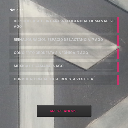
Noticias
DERECHO DE AUTOR PARA INTELIGENCIAS HUMANAS. 28
AGO
REINAUGURACIÓN ESPACIO DE LACTANCIA. 7 AGO
CONCIERTO ORQUESTA SINFÓNICA. 7 AGO
MÚSICA DE CÁMARA. 6 AGO
CONVOCATORIA ABIERTA. REVISTA VESTIGIA
ACCESO WEB MAIL